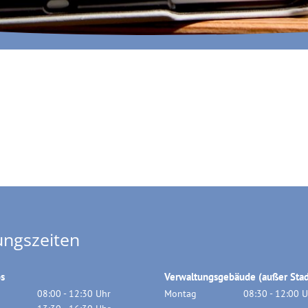
ungszeiten
os
Verwaltungsgebäude (außer Stad
08:00
-
12:30
Uhr
Montag
08:30
-
12:00
U