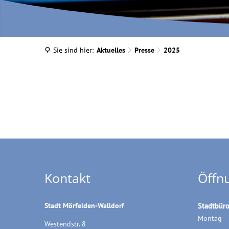
Sie sind hier:
Aktuelles
Presse
2025
2025
Kontakt
Öffn
Stadt Mörfelden-Walldorf
Stadtbür
Montag
Westendstr. 8