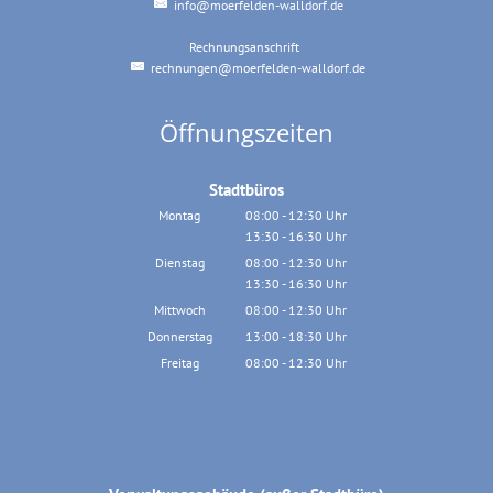
info@moerfelden-walldorf.de
Rechnungsanschrift
Rechnungsanschrift
rechnungen@moerfelden-walldorf.de
Öffnungszeiten
Stadtbüros
Montag
08:00
-
12:30
Uhr
13:30
-
16:30
Von 08:00 bis 12:30 Uhr
Uhr
Von 13:30 bis 16:30 Uhr
Dienstag
08:00
-
12:30
Uhr
13:30
-
16:30
Von 08:00 bis 12:30 Uhr
Uhr
Von 13:30 bis 16:30 Uhr
Mittwoch
08:00
-
12:30
Uhr
Von 08:00 bis 12:30 Uhr
Donnerstag
13:00
-
18:30
Uhr
Von 13:00 bis 18:30 Uhr
Freitag
08:00
-
12:30
Uhr
Von 08:00 bis 12:30 Uhr