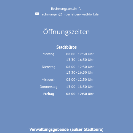
Rechnungsanschrift
Rechnungsanschrift
rechnungen@moerfelden-walldorf.de
Öffnungszeiten
Stadtbüros
Montag
08:00
-
12:30
Uhr
13:30
-
16:30
Von 08:00 bis 12:30 Uhr
Uhr
Von 13:30 bis 16:30 Uhr
Dienstag
08:00
-
12:30
Uhr
13:30
-
16:30
Von 08:00 bis 12:30 Uhr
Uhr
Von 13:30 bis 16:30 Uhr
Mittwoch
08:00
-
12:30
Uhr
Von 08:00 bis 12:30 Uhr
Donnerstag
13:00
-
18:30
Uhr
Von 13:00 bis 18:30 Uhr
Freitag
08:00
-
12:30
Uhr
Von 08:00 bis 12:30 Uhr
Verwaltungsgebäude (außer Stadtbüro)