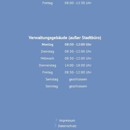
Von 13:00 bis 18:30 Uhr
Freitag
08:00
-
12:30
Uhr
Von 08:00 bis 12:30 Uhr
Verwaltungsgebäude (außer Stadtbüro)
Montag
08:30
-
12:00
Uhr
Von 08:30 bis 12:00 Uhr
Dienstag
08:30
-
12:00
Uhr
Von 08:30 bis 12:00 Uhr
Mittwoch
08:30
-
12:00
Uhr
Von 08:30 bis 12:00 Uhr
Donnerstag
14:00
-
18:00
Uhr
Von 14:00 bis 18:00 Uhr
Freitag
08:30
-
12:00
Uhr
Von 08:30 bis 12:00 Uhr
Samstag
geschlossen
Sonntag
geschlossen
Impressum
Datenschutz