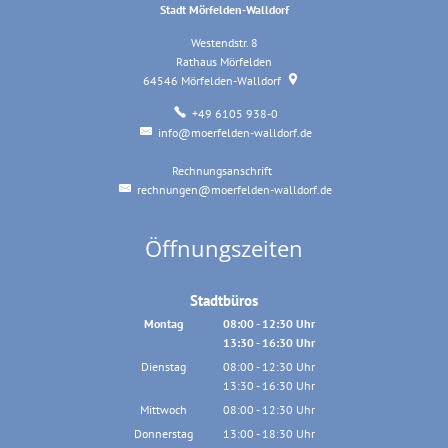
Stadt Mörfelden-Walldorf
Westendstr. 8
Rathaus Mörfelden
64546
Mörfelden-Walldorf
+49 6105 938-0
info@moerfelden-walldorf.de
Rechnungsanschrift
Rechnungsanschrift
rechnungen@moerfelden-walldorf.de
Öffnungszeiten
Stadtbüros
Montag
08:00
-
12:30
Uhr
13:30
-
16:30
Von 08:00 bis 12:30 Uhr
Uhr
Von 13:30 bis 16:30 Uhr
Dienstag
08:00
-
12:30
Uhr
13:30
-
16:30
Von 08:00 bis 12:30 Uhr
Uhr
Von 13:30 bis 16:30 Uhr
Mittwoch
08:00
-
12:30
Uhr
Von 08:00 bis 12:30 Uhr
Donnerstag
13:00
-
18:30
Uhr