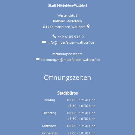
Stadt Mörfelden-Walldorf
Westendstr. 8
Rathaus Mörfelden
64546
Mörfelden-Walldorf
+49 6105 938-0
info@moerfelden-walldorf.de
Rechnungsanschrift
Rechnungsanschrift
rechnungen@moerfelden-walldorf.de
Öffnungszeiten
Stadtbüros
Montag
08:00
-
12:30
Uhr
13:30
-
16:30
Von 08:00 bis 12:30 Uhr
Uhr
Von 13:30 bis 16:30 Uhr
Dienstag
08:00
-
12:30
Uhr
13:30
-
16:30
Von 08:00 bis 12:30 Uhr
Uhr
Von 13:30 bis 16:30 Uhr
Mittwoch
08:00
-
12:30
Uhr
Von 08:00 bis 12:30 Uhr
Donnerstag
13:00
-
18:30
Uhr