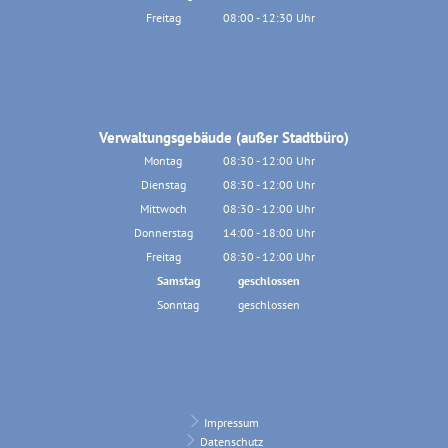
Von 13:00 bis 18:30 Uhr
Freitag
08:00
-
12:30
Uhr
Von 08:00 bis 12:30 Uhr
Verwaltungsgebäude (außer Stadtbüro)
Montag
08:30
-
12:00
Uhr
Von 08:30 bis 12:00 Uhr
Dienstag
08:30
-
12:00
Uhr
Von 08:30 bis 12:00 Uhr
Mittwoch
08:30
-
12:00
Uhr
Von 08:30 bis 12:00 Uhr
Donnerstag
14:00
-
18:00
Uhr
Von 14:00 bis 18:00 Uhr
Freitag
08:30
-
12:00
Uhr
Von 08:30 bis 12:00 Uhr
Samstag
geschlossen
Sonntag
geschlossen
Impressum
Datenschutz