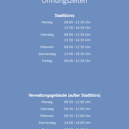
Öffnungszeiten
Stadtbüros
Montag
08:00
-
12:30
Uhr
13:30
-
16:30
Von 08:00 bis 12:30 Uhr
Uhr
Von 13:30 bis 16:30 Uhr
Dienstag
08:00
-
12:30
Uhr
13:30
-
16:30
Von 08:00 bis 12:30 Uhr
Uhr
Von 13:30 bis 16:30 Uhr
Mittwoch
08:00
-
12:30
Uhr
Von 08:00 bis 12:30 Uhr
Donnerstag
13:00
-
18:30
Uhr
Von 13:00 bis 18:30 Uhr
Freitag
08:00
-
12:30
Uhr
Von 08:00 bis 12:30 Uhr
Verwaltungsgebäude (außer Stadtbüro)
Montag
08:30
-
12:00
Uhr
Von 08:30 bis 12:00 Uhr
Dienstag
08:30
-
12:00
Uhr
Von 08:30 bis 12:00 Uhr
Mittwoch
08:30
-
12:00
Uhr
Von 08:30 bis 12:00 Uhr
Donnerstag
14:00
-
18:00
Uhr
Von 14:00 bis 18:00 Uhr