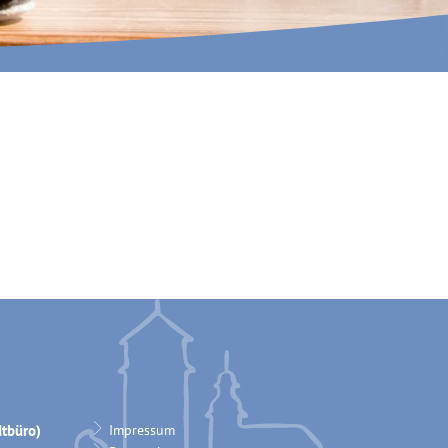
INA MARTELLA, © IM
tbüro)
Impressum