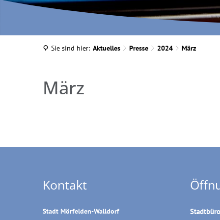
Sie sind hier:
Aktuelles
Presse
2024
März
März
März
Kontakt
Öffn
Stadt Mörfelden-Walldorf
Stadtbür