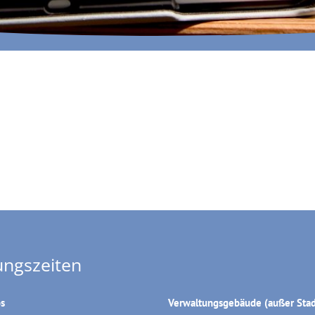
ungszeiten
os
Verwaltungsgebäude (außer Stad