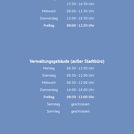
13:30
-
16:30
Von 08:00 bis 12:30 Uhr
Uhr
Von 13:30 bis 16:30 Uhr
Mittwoch
08:00
-
12:30
Uhr
Von 08:00 bis 12:30 Uhr
Donnerstag
13:00
-
18:30
Uhr
Von 13:00 bis 18:30 Uhr
Freitag
08:00
-
12:30
Uhr
Von 08:00 bis 12:30 Uhr
Verwaltungsgebäude (außer Stadtbüro)
Montag
08:30
-
12:00
Uhr
Von 08:30 bis 12:00 Uhr
Dienstag
08:30
-
12:00
Uhr
Von 08:30 bis 12:00 Uhr
Mittwoch
08:30
-
12:00
Uhr
Von 08:30 bis 12:00 Uhr
Donnerstag
14:00
-
18:00
Uhr
Von 14:00 bis 18:00 Uhr
Freitag
08:30
-
12:00
Uhr
Von 08:30 bis 12:00 Uhr
Samstag
geschlossen
Sonntag
geschlossen