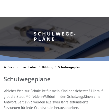
S C H U L W E G E -
P L Ä N E
INA MARTELLA, © IM
Sie sind hier:
Leben
Bildung
Schulwegeplan
Schulwegeplan
Schulwegepläne
Welcher Weg zur Schule ist für mein Kind der sicherste? Hierauf
gibt die Stadt Mörfelden-Walldorf in den Schulwegplänen eine
Antwort. Seit 1993 werden alle zwei Jahre aktualisierte
Fassungen für jede Grundschule herausgegeben.