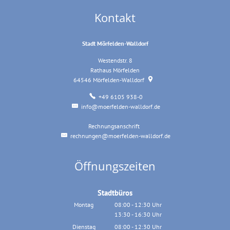
Kontakt
Stadt Mörfelden-Walldorf
Westendstr. 8
Rathaus Mörfelden
64546
Mörfelden-Walldorf
+49 6105 938-0
info@moerfelden-walldorf.de
Rechnungsanschrift
Rechnungsanschrift
rechnungen@moerfelden-walldorf.de
Öffnungszeiten
Stadtbüros
Montag
08:00
-
12:30
Uhr
13:30
-
16:30
Von 08:00 bis 12:30 Uhr
Uhr
Von 13:30 bis 16:30 Uhr
Dienstag
08:00
-
12:30
Uhr