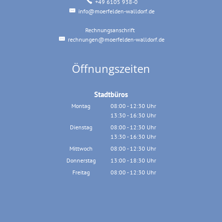
+49 6105 938-0
info@moerfelden-walldorf.de
Rechnungsanschrift
Rechnungsanschrift
rechnungen@moerfelden-walldorf.de
Öffnungszeiten
Stadtbüros
Montag
08:00
-
12:30
Uhr
13:30
-
16:30
Von 08:00 bis 12:30 Uhr
Uhr
Von 13:30 bis 16:30 Uhr
Dienstag
08:00
-
12:30
Uhr
13:30
-
16:30
Von 08:00 bis 12:30 Uhr
Uhr
Von 13:30 bis 16:30 Uhr
Mittwoch
08:00
-
12:30
Uhr
Von 08:00 bis 12:30 Uhr
Donnerstag
13:00
-
18:30
Uhr
Von 13:00 bis 18:30 Uhr
Freitag
08:00
-
12:30
Uhr
Von 08:00 bis 12:30 Uhr