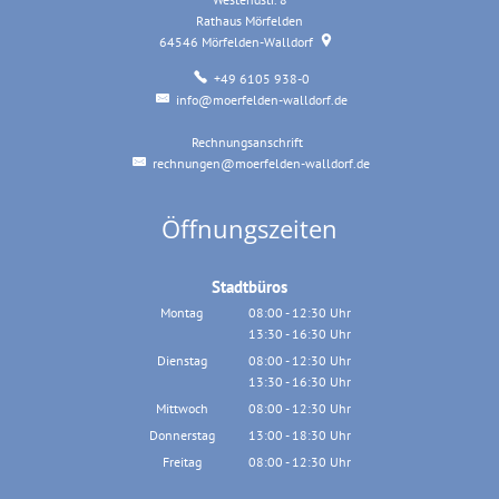
Rathaus Mörfelden
64546
Mörfelden-Walldorf
+49 6105 938-0
info@moerfelden-walldorf.de
Rechnungsanschrift
Rechnungsanschrift
rechnungen@moerfelden-walldorf.de
Öffnungszeiten
Stadtbüros
Montag
08:00
-
12:30
Uhr
13:30
-
16:30
Von 08:00 bis 12:30 Uhr
Uhr
Von 13:30 bis 16:30 Uhr
Dienstag
08:00
-
12:30
Uhr
13:30
-
16:30
Von 08:00 bis 12:30 Uhr
Uhr
Von 13:30 bis 16:30 Uhr
Mittwoch
08:00
-
12:30
Uhr
Von 08:00 bis 12:30 Uhr
Donnerstag
13:00
-
18:30
Uhr
Von 13:00 bis 18:30 Uhr
Freitag
08:00
-
12:30
Uhr
Von 08:00 bis 12:30 Uhr