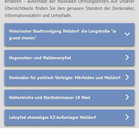
Himmel
erfahren – außerhalb der musealen Öffnungszeiten. Auf unserer
Übersichtkarte finden Sie den genauen Standort der Denkmäler,
Informationstafeln und Lehrpfade.
Historischer Stadtrundgang Walldorf: die Langstraße "le
grand chemin"
Hugenotten- und Waldenserpfad
Denkmäler für politisch Verfolgte: Mörfelden und Walldorf
Hüttenkirche und Startbahnmauer 18 West
Lehrpfad ehemaliges KZ-Außenlager Walldorf