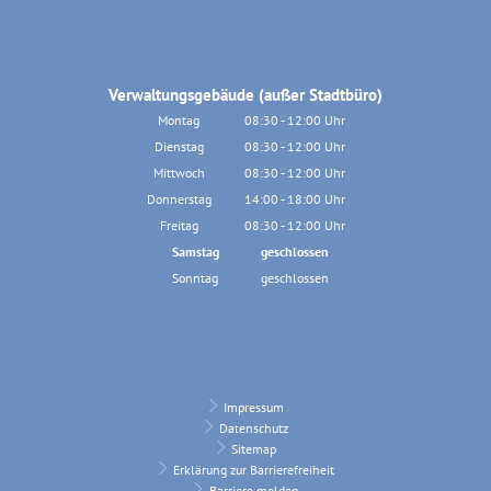
Verwaltungsgebäude (außer Stadtbüro)
Montag
08:30
-
12:00
Uhr
Von 08:30 bis 12:00 Uhr
Dienstag
08:30
-
12:00
Uhr
Von 08:30 bis 12:00 Uhr
Mittwoch
08:30
-
12:00
Uhr
Von 08:30 bis 12:00 Uhr
Donnerstag
14:00
-
18:00
Uhr
Von 14:00 bis 18:00 Uhr
Freitag
08:30
-
12:00
Uhr
Von 08:30 bis 12:00 Uhr
Samstag
geschlossen
Sonntag
geschlossen
Impressum
Datenschutz
Sitemap
Erklärung zur Barrierefreiheit
Barriere melden