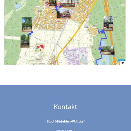
©
©
©
©
©
©
Kontakt
Stadt Mörfelden-Walldorf
Westendstr. 8