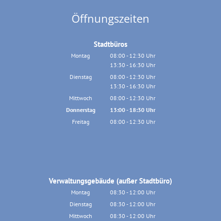
Öffnungszeiten
Stadtbüros
Montag
08:00
-
12:30
Uhr
13:30
-
16:30
Von 08:00 bis 12:30 Uhr
Uhr
Von 13:30 bis 16:30 Uhr
Dienstag
08:00
-
12:30
Uhr
13:30
-
16:30
Von 08:00 bis 12:30 Uhr
Uhr
Von 13:30 bis 16:30 Uhr
Mittwoch
08:00
-
12:30
Uhr
Von 08:00 bis 12:30 Uhr
Donnerstag
13:00
-
18:30
Uhr
Von 13:00 bis 18:30 Uhr
Freitag
08:00
-
12:30
Uhr
Von 08:00 bis 12:30 Uhr
Verwaltungsgebäude (außer Stadtbüro)
Montag
08:30
-
12:00
Uhr
Von 08:30 bis 12:00 Uhr
Dienstag
08:30
-
12:00
Uhr
Von 08:30 bis 12:00 Uhr
Mittwoch
08:30
-
12:00
Uhr