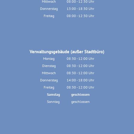
Mittwoch
08:00
-
12:30
Uhr
Von 08:00 bis 12:30 Uhr
Donnerstag
13:00
-
18:30
Uhr
Von 13:00 bis 18:30 Uhr
Freitag
08:00
-
12:30
Uhr
Von 08:00 bis 12:30 Uhr
Verwaltungsgebäude (außer Stadtbüro)
Montag
08:30
-
12:00
Uhr
Von 08:30 bis 12:00 Uhr
Dienstag
08:30
-
12:00
Uhr
Von 08:30 bis 12:00 Uhr
Mittwoch
08:30
-
12:00
Uhr
Von 08:30 bis 12:00 Uhr
Donnerstag
14:00
-
18:00
Uhr
Von 14:00 bis 18:00 Uhr
Freitag
08:30
-
12:00
Uhr
Von 08:30 bis 12:00 Uhr
Samstag
geschlossen
Sonntag
geschlossen