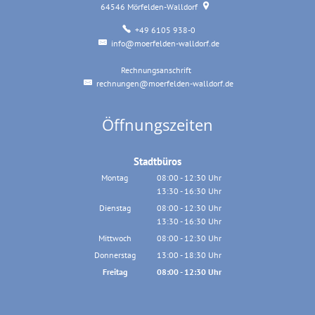
64546
Mörfelden-Walldorf
+49 6105 938-0
info@moerfelden-walldorf.de
Rechnungsanschrift
Rechnungsanschrift
rechnungen@moerfelden-walldorf.de
Öffnungszeiten
Stadtbüros
Montag
08:00
-
12:30
Uhr
13:30
-
16:30
Von 08:00 bis 12:30 Uhr
Uhr
Von 13:30 bis 16:30 Uhr
Dienstag
08:00
-
12:30
Uhr
13:30
-
16:30
Von 08:00 bis 12:30 Uhr
Uhr
Von 13:30 bis 16:30 Uhr
Mittwoch
08:00
-
12:30
Uhr
Von 08:00 bis 12:30 Uhr
Donnerstag
13:00
-
18:30
Uhr
Von 13:00 bis 18:30 Uhr
Freitag
08:00
-
12:30
Uhr
Von 08:00 bis 12:30 Uhr