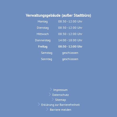
Verwaltungsgebäude (außer Stadtbüro)
Montag
08:30
-
12:00
Uhr
Von 08:30 bis 12:00 Uhr
Dienstag
08:30
-
12:00
Uhr
Von 08:30 bis 12:00 Uhr
Mittwoch
08:30
-
12:00
Uhr
Von 08:30 bis 12:00 Uhr
Donnerstag
14:00
-
18:00
Uhr
Von 14:00 bis 18:00 Uhr
Freitag
08:30
-
12:00
Uhr
Von 08:30 bis 12:00 Uhr
Samstag
geschlossen
Sonntag
geschlossen
Impressum
Datenschutz
Sitemap
Erklärung zur Barrierefreiheit
Barriere melden