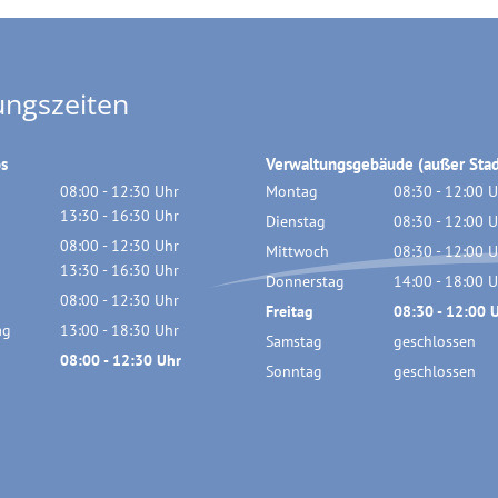
ungszeiten
os
Verwaltungsgebäude (außer Stad
08:00
-
12:30
Uhr
Montag
08:30
-
12:00
U
Von 08:00 bis 12:30 Uhr
13:30
-
16:30
Uhr
Von 08:30 bis 
Dienstag
08:30
-
12:00
U
Von 13:30 bis 16:30 Uhr
08:00
-
12:30
Uhr
Von 08:30 bis 
Mittwoch
08:30
-
12:00
U
Von 08:00 bis 12:30 Uhr
13:30
-
16:30
Uhr
Von 08:30 bis 
Donnerstag
14:00
-
18:00
U
Von 13:30 bis 16:30 Uhr
08:00
-
12:30
Uhr
Von 14:00 bis 
Freitag
08:30
-
12:00
U
Von 08:00 bis 12:30 Uhr
ag
13:00
-
18:30
Uhr
Von 08:30 bis 
Samstag
geschlossen
Von 13:00 bis 18:30 Uhr
08:00
-
12:30
Uhr
Sonntag
geschlossen
Von 08:00 bis 12:30 Uhr