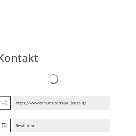
chaft
Aktuelles
Suche
Kontakt
Suchergebnisse werden geladen
https://www.comune.torrepellice.to.it/
Resolution