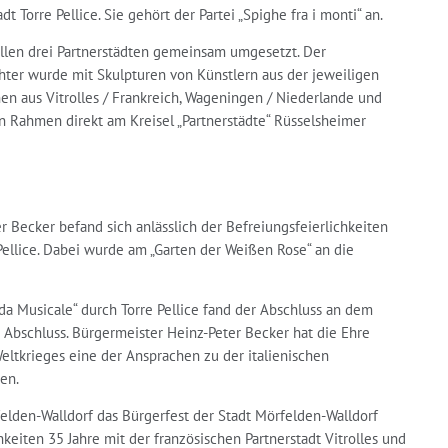
t Torre Pellice. Sie gehört der Partei „Spighe fra i monti“ an.
 allen drei Partnerstädten gemeinsam umgesetzt. Der
hter wurde mit Skulpturen von Künstlern aus der jeweiligen
nen aus Vitrolles / Frankreich, Wageningen / Niederlande und
chen Rahmen direkt am Kreisel „Partnerstädte“ Rüsselsheimer
r Becker befand sich anlässlich der Befreiungsfeierlichkeiten
 Pellice. Dabei wurde am „Garten der Weißen Rose“ an die
a Musicale“ durch Torre Pellice fand der Abschluss an dem
Abschluss. Bürgermeister Heinz-Peter Becker hat die Ehre
ltkrieges eine der Ansprachen zu der italienischen
en.
elden-Walldorf das Bürgerfest der Stadt Mörfelden-Walldorf
keiten 35 Jahre mit der französischen Partnerstadt Vitrolles und