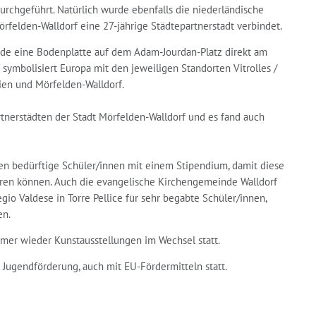
 durchgeführt. Natürlich wurde ebenfalls die niederländische
rfelden-Walldorf eine 27-jährige Städtepartnerstadt verbindet.
de eine Bodenplatte auf dem Adam-Jourdan-Platz direkt am
" symbolisiert Europa mit den jeweiligen Standorten Vitrolles /
lien und Mörfelden-Walldorf.
rtnerstädten der Stadt Mörfelden-Walldorf und es fand auch
hren bedürftige Schüler/innen mit einem Stipendium, damit diese
ieren können. Auch die evangelische Kirchengemeinde Walldorf
gio Valdese in Torre Pellice für sehr begabte Schüler/innen,
en.
mmer wieder Kunstausstellungen im Wechsel statt.
 Jugendförderung, auch mit EU-Fördermitteln statt.