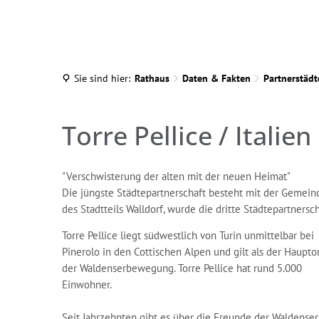
Ra
Sie sind hier:
Rathaus
Daten & Fakten
Partnerstädt
Torre
Torre Pellice / Italien
Pellice
"Verschwisterung der alten mit der neuen Heimat"
Die jüngste Städtepartnerschaft besteht mit der Gemeinde
des Stadtteils Walldorf, wurde die dritte Städtepartners
Torre Pellice liegt südwestlich von Turin unmittelbar bei
Pinerolo in den Cottischen Alpen und gilt als der Haupto
der Waldenserbewegung. Torre Pellice hat rund 5.000
Einwohner.
Seit Jahrzehnten gibt es über die Freunde der Waldenser