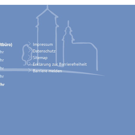
tbüro)
Impressum
Datenschutz
hr
Sitemap
12:00 Uhr
hr
Erklärung zur Barrierefreiheit
12:00 Uhr
hr
Barriere melden
12:00 Uhr
hr
18:00 Uhr
hr
12:00 Uhr