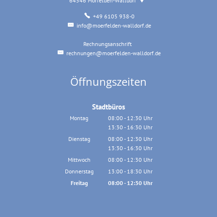
64546
Mörfelden-Walldorf
+49 6105 938-0
info@moerfelden-walldorf.de
Rechnungsanschrift
Rechnungsanschrift
rechnungen@moerfelden-walldorf.de
Öffnungszeiten
Stadtbüros
Montag
08:00
-
12:30
Uhr
13:30
-
16:30
Von 08:00 bis 12:30 Uhr
Uhr
Von 13:30 bis 16:30 Uhr
Dienstag
08:00
-
12:30
Uhr
13:30
-
16:30
Von 08:00 bis 12:30 Uhr
Uhr
Von 13:30 bis 16:30 Uhr
Mittwoch
08:00
-
12:30
Uhr
Von 08:00 bis 12:30 Uhr
Donnerstag
13:00
-
18:30
Uhr
Von 13:00 bis 18:30 Uhr
Freitag
08:00
-
12:30
Uhr
Von 08:00 bis 12:30 Uhr