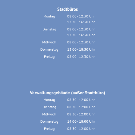
Stadtbüros
Montag
08:00
-
12:30
Uhr
13:30
-
16:30
Von 08:00 bis 12:30 Uhr
Uhr
Von 13:30 bis 16:30 Uhr
Dienstag
08:00
-
12:30
Uhr
13:30
-
16:30
Von 08:00 bis 12:30 Uhr
Uhr
Von 13:30 bis 16:30 Uhr
Mittwoch
08:00
-
12:30
Uhr
Von 08:00 bis 12:30 Uhr
Donnerstag
13:00
-
18:30
Uhr
Von 13:00 bis 18:30 Uhr
Freitag
08:00
-
12:30
Uhr
Von 08:00 bis 12:30 Uhr
Verwaltungsgebäude (außer Stadtbüro)
Montag
08:30
-
12:00
Uhr
Von 08:30 bis 12:00 Uhr
Dienstag
08:30
-
12:00
Uhr
Von 08:30 bis 12:00 Uhr
Mittwoch
08:30
-
12:00
Uhr
Von 08:30 bis 12:00 Uhr
Donnerstag
14:00
-
18:00
Uhr
Von 14:00 bis 18:00 Uhr
Freitag
08:30
-
12:00
Uhr
Von 08:30 bis 12:00 Uhr