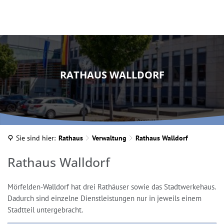
RATHAUS WALLDORF
DennisMoebus, © www.d-photography.org
Sie sind hier:
Rathaus
Verwaltung
Rathaus Walldorf
Rathaus
Rathaus Walldorf
Walldorf
Mörfelden-Walldorf hat drei Rathäuser sowie das Stadtwerkehaus.
Dadurch sind einzelne Dienstleistungen nur in jeweils einem
Stadtteil untergebracht.