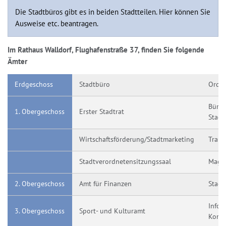
Die Stadtbüros gibt es in beiden Stadtteilen. Hier können Sie
Ausweise etc. beantragen.
Im Rathaus Walldorf, Flughafenstraße 37, finden Sie folgende
Ämter
Erdgeschoss
Stadtbüro
Ordn
Büro 
1. Obergeschoss
Erster Stadtrat
Stadt
Wirtschaftsförderung/Stadtmarketing
Trau
Stadtverordnetensitzungssaal
Magis
2. Obergeschoss
Amt für Finanzen
Stadt
Infor
3. Obergeschoss
Sport- und Kulturamt
Komm