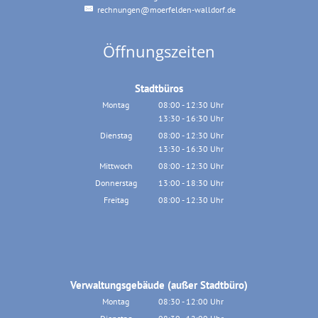
rechnungen@moerfelden-walldorf.de
Öffnungszeiten
Stadtbüros
Montag
08:00
-
12:30
Uhr
13:30
-
16:30
Von 08:00 bis 12:30 Uhr
Uhr
Von 13:30 bis 16:30 Uhr
Dienstag
08:00
-
12:30
Uhr
13:30
-
16:30
Von 08:00 bis 12:30 Uhr
Uhr
Von 13:30 bis 16:30 Uhr
Mittwoch
08:00
-
12:30
Uhr
Von 08:00 bis 12:30 Uhr
Donnerstag
13:00
-
18:30
Uhr
Von 13:00 bis 18:30 Uhr
Freitag
08:00
-
12:30
Uhr
Von 08:00 bis 12:30 Uhr
Verwaltungsgebäude (außer Stadtbüro)
Montag
08:30
-
12:00
Uhr
Von 08:30 bis 12:00 Uhr