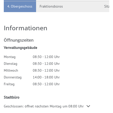
4. Obergeschoss
Fraktionsbüros
Sitzu
Informationen
Öffnungszeiten
Verwaltungsgebäude
Montag
08:30
-
12:00
Uhr
Von 08:30 bis 12:00 Uhr
Dienstag
08:30
-
12:00
Uhr
Von 08:30 bis 12:00 Uhr
Mittwoch
08:30
-
12:00
Uhr
Von 08:30 bis 12:00 Uhr
Donnerstag
14:00
-
18:00
Uhr
Von 14:00 bis 18:00 Uhr
Freitag
08:30
-
12:00
Uhr
Von 08:30 bis 12:00 Uhr
Stadtbüro
Klicken, um weitere Öffnungs- oder Schließzeiten auszublenden
Geschlossen:
öffnet nächsten Montag um 08:00 Uhr