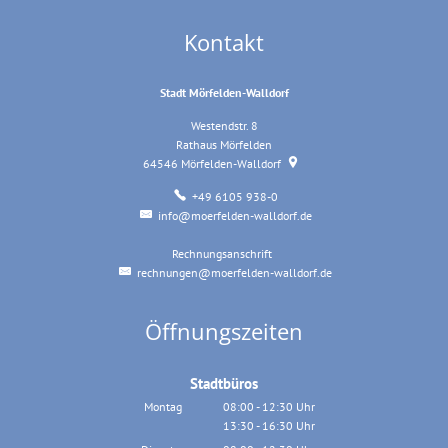
Kontakt
Stadt Mörfelden-Walldorf
Westendstr. 8
Rathaus Mörfelden
64546
Mörfelden-Walldorf
+49 6105 938-0
info@moerfelden-walldorf.de
Rechnungsanschrift
Rechnungsanschrift
rechnungen@moerfelden-walldorf.de
Öffnungszeiten
Stadtbüros
Montag
08:00
-
12:30
Uhr
13:30
-
16:30
Von 08:00 bis 12:30 Uhr
Uhr
Von 13:30 bis 16:30 Uhr