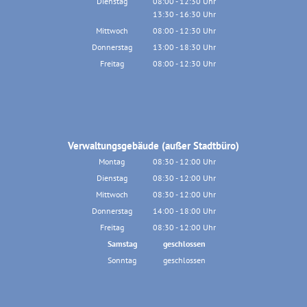
Dienstag
08:00
-
12:30
Uhr
13:30
-
16:30
Von 08:00 bis 12:30 Uhr
Uhr
Von 13:30 bis 16:30 Uhr
Mittwoch
08:00
-
12:30
Uhr
Von 08:00 bis 12:30 Uhr
Donnerstag
13:00
-
18:30
Uhr
Von 13:00 bis 18:30 Uhr
Freitag
08:00
-
12:30
Uhr
Von 08:00 bis 12:30 Uhr
Verwaltungsgebäude (außer Stadtbüro)
Montag
08:30
-
12:00
Uhr
Von 08:30 bis 12:00 Uhr
Dienstag
08:30
-
12:00
Uhr
Von 08:30 bis 12:00 Uhr
Mittwoch
08:30
-
12:00
Uhr
Von 08:30 bis 12:00 Uhr
Donnerstag
14:00
-
18:00
Uhr
Von 14:00 bis 18:00 Uhr
Freitag
08:30
-
12:00
Uhr
Von 08:30 bis 12:00 Uhr
Samstag
geschlossen
Sonntag
geschlossen