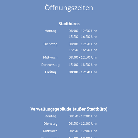
Öffnungszeiten
Stadtbüros
Montag
08:00
-
12:30
Uhr
13:30
-
16:30
Von 08:00 bis 12:30 Uhr
Uhr
Von 13:30 bis 16:30 Uhr
Dienstag
08:00
-
12:30
Uhr
13:30
-
16:30
Von 08:00 bis 12:30 Uhr
Uhr
Von 13:30 bis 16:30 Uhr
Mittwoch
08:00
-
12:30
Uhr
Von 08:00 bis 12:30 Uhr
Donnerstag
13:00
-
18:30
Uhr
Von 13:00 bis 18:30 Uhr
Freitag
08:00
-
12:30
Uhr
Von 08:00 bis 12:30 Uhr
Verwaltungsgebäude (außer Stadtbüro)
Montag
08:30
-
12:00
Uhr
Von 08:30 bis 12:00 Uhr
Dienstag
08:30
-
12:00
Uhr
Von 08:30 bis 12:00 Uhr
Mittwoch
08:30
-
12:00
Uhr
Von 08:30 bis 12:00 Uhr