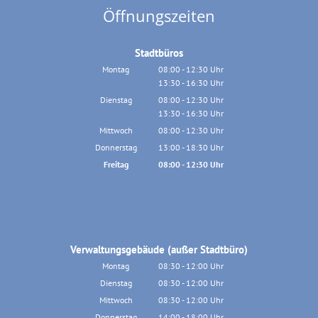
Öffnungszeiten
Stadtbüros
Montag
08:00
-
12:30
Uhr
13:30
-
16:30
Von 08:00 bis 12:30 Uhr
Uhr
Von 13:30 bis 16:30 Uhr
Dienstag
08:00
-
12:30
Uhr
13:30
-
16:30
Von 08:00 bis 12:30 Uhr
Uhr
Von 13:30 bis 16:30 Uhr
Mittwoch
08:00
-
12:30
Uhr
Von 08:00 bis 12:30 Uhr
Donnerstag
13:00
-
18:30
Uhr
Von 13:00 bis 18:30 Uhr
Freitag
08:00
-
12:30
Uhr
Von 08:00 bis 12:30 Uhr
Verwaltungsgebäude (außer Stadtbüro)
Montag
08:30
-
12:00
Uhr
Von 08:30 bis 12:00 Uhr
Dienstag
08:30
-
12:00
Uhr
Von 08:30 bis 12:00 Uhr
Mittwoch
08:30
-
12:00
Uhr
Von 08:30 bis 12:00 Uhr
Donnerstag
14:00
-
18:00
Uhr