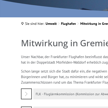
Sie sind hier:
Umwelt
Flughafen
Mitwirkung in Gre
Mitwirkung
Mitwirkung in Gremi
in
Unser Nachbar, der Frankfurter Flughafen beeinflusst da
hat in der Doppelstadt Mörfelden-Walldorf erheblich z
Gremien
Schon lange setzt sich die Stadt dafür ein, die negative
Bürgerinnen und Bürger hat, zu minimieren und wirkt s
Zusammenschlüssen rund um das Thema Frankfurter Flug
FLK - Fluglärmkommission (Kommission zur Abwe