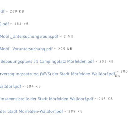
pdf
~ 269 KB
0.pdf
~ 184 KB
obil_Untersuchungsraum.pdf
~ 2 MB
obil_Voruntersuchung.pdf
~ 225 KB
 Bebauungsplans 51 Campingplatz Mörfelden.pdf
~ 203 KB
~ 200
versogungssatzung (WVS) der Stadt Mörfelden-Walldorf.pdf
KB
alldorf.pdf
~ 384 KB
sammelstelle der Stadt Mörfelden-Walldorf.pdf
~ 243 KB
er Stadt Mörfelden-Walldorf.pdf
~ 289 KB