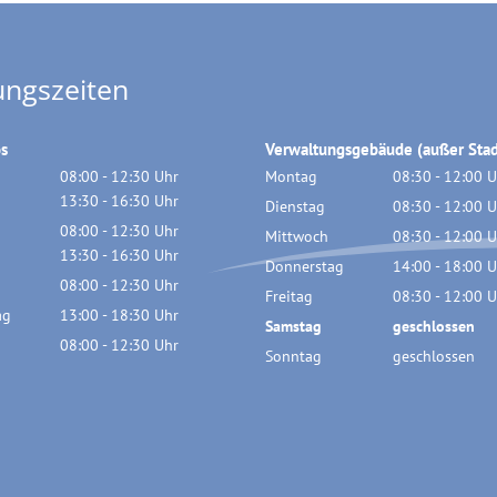
ungszeiten
os
Verwaltungsgebäude (außer Stad
08:00
-
12:30
Uhr
Montag
08:30
-
12:00
U
Von 08:00 bis 12:30 Uhr
13:30
-
16:30
Uhr
Von 08:30 bis 
Dienstag
08:30
-
12:00
U
Von 13:30 bis 16:30 Uhr
08:00
-
12:30
Uhr
Von 08:30 bis 
Mittwoch
08:30
-
12:00
U
Von 08:00 bis 12:30 Uhr
13:30
-
16:30
Uhr
Von 08:30 bis 
Donnerstag
14:00
-
18:00
U
Von 13:30 bis 16:30 Uhr
08:00
-
12:30
Uhr
Von 14:00 bis 
Freitag
08:30
-
12:00
U
Von 08:00 bis 12:30 Uhr
ag
13:00
-
18:30
Uhr
Von 08:30 bis 
Samstag
geschlossen
Von 13:00 bis 18:30 Uhr
08:00
-
12:30
Uhr
Sonntag
geschlossen
Von 08:00 bis 12:30 Uhr