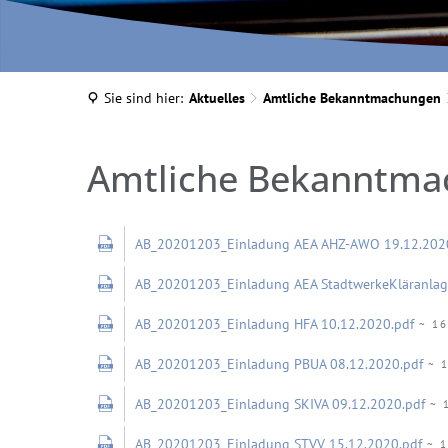
Sie sind hier:
Aktuelles
Amtliche Bekanntmachungen
Dezember
2020
AB_20201203_Einladung AEA AHZ-AWO 19.12.202
AB_20201203_Einladung AEA StadtwerkeKläranlag
AB_20201203_Einladung HFA 10.12.2020.pdf
~ 16
AB_20201203_Einladung PBUA 08.12.2020.pdf
~ 1
AB_20201203_Einladung SKIVA 09.12.2020.pdf
~ 
AB_20201203_Einladung STVV 15.12.2020.pdf
~ 1