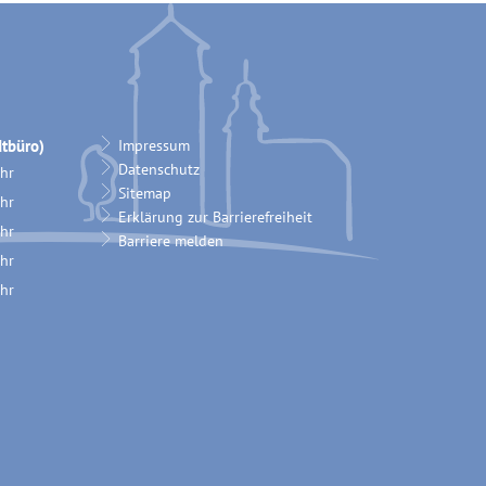
tbüro)
Impressum
Datenschutz
hr
Sitemap
12:00 Uhr
hr
Erklärung zur Barrierefreiheit
12:00 Uhr
hr
Barriere melden
12:00 Uhr
hr
18:00 Uhr
hr
12:00 Uhr