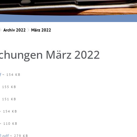
Archiv 2022
März 2022
chungen März 2022
f
~ 154 KB
 155 KB
 151 KB
 154 KB
~ 110 KB
2.pdf
~ 279 KB