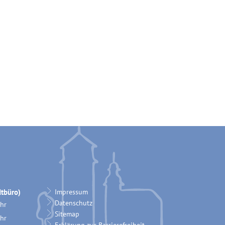
tbüro)
Impressum
Datenschutz
hr
Sitemap
12:00 Uhr
hr