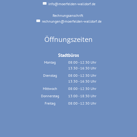
info@moerfelden-walldorf.de
Rechnungsanschrift
Rechnungsanschrift
rechnungen@moerfelden-walldorf.de
Öffnungszeiten
Stadtbüros
Montag
08:00
-
12:30
Uhr
13:30
-
16:30
Von 08:00 bis 12:30 Uhr
Uhr
Von 13:30 bis 16:30 Uhr
Dienstag
08:00
-
12:30
Uhr
13:30
-
16:30
Von 08:00 bis 12:30 Uhr
Uhr
Von 13:30 bis 16:30 Uhr
Mittwoch
08:00
-
12:30
Uhr
Von 08:00 bis 12:30 Uhr
Donnerstag
13:00
-
18:30
Uhr
Von 13:00 bis 18:30 Uhr
Freitag
08:00
-
12:30
Uhr
Von 08:00 bis 12:30 Uhr