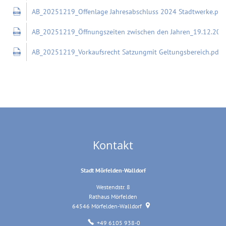
AB_20251219_Offenlage Jahresabschluss 2024 Stadtwerke.pdf
AB_20251219_Öffnungszeiten zwischen den Jahren_19.12.202
~
AB_20251219_Vorkaufsrecht Satzungmit Geltungsbereich.pdf
K
Kontakt
Stadt Mörfelden-Walldorf
Westendstr. 8
Rathaus Mörfelden
64546
Mörfelden-Walldorf
+49 6105 938-0