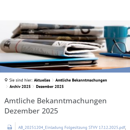
INA MARTELLA, © IM
Sie sind hier:
Aktuelles
Amtliche Bekanntmachungen
Archiv 2025
Dezember 2025
Dezember
Amtliche Bekanntmachungen
2025
Dezember 2025
~ 
AB_20251204_Einladung Folgesitzung STVV 17.12.2025.pdf
KB