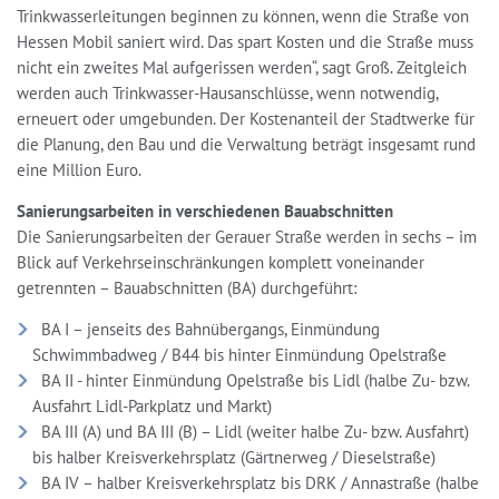
Trinkwasserleitungen beginnen zu können, wenn die Straße von
Hessen Mobil saniert wird. Das spart Kosten und die Straße muss
nicht ein zweites Mal aufgerissen werden“, sagt Groß. Zeitgleich
werden auch Trinkwasser-Hausanschlüsse, wenn notwendig,
erneuert oder umgebunden. Der Kostenanteil der Stadtwerke für
die Planung, den Bau und die Verwaltung beträgt insgesamt rund
eine Million Euro.
Sanierungsarbeiten in verschiedenen Bauabschnitten
Die Sanierungsarbeiten der Gerauer Straße werden in sechs – im
Blick auf Verkehrseinschränkungen komplett voneinander
getrennten – Bauabschnitten (BA) durchgeführt:
BA I – jenseits des Bahnübergangs, Einmündung
Schwimmbadweg / B44 bis hinter Einmündung Opelstraße
BA II - hinter Einmündung Opelstraße bis Lidl (halbe Zu- bzw.
Ausfahrt Lidl-Parkplatz und Markt)
BA III (A) und BA III (B) – Lidl (weiter halbe Zu- bzw. Ausfahrt)
bis halber Kreisverkehrsplatz (Gärtnerweg / Dieselstraße)
BA IV – halber Kreisverkehrsplatz bis DRK / Annastraße (halbe