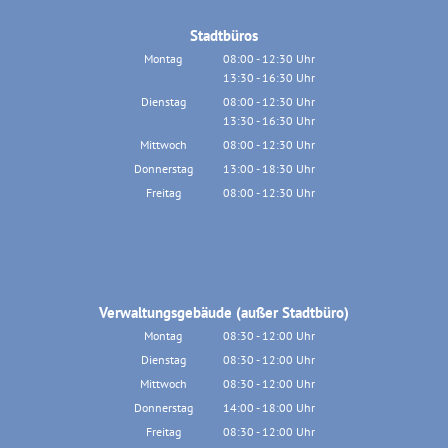
Stadtbüros
Montag
08:00
-
12:30
Uhr
13:30
-
16:30
Von 08:00 bis 12:30 Uhr
Uhr
Von 13:30 bis 16:30 Uhr
Dienstag
08:00
-
12:30
Uhr
13:30
-
16:30
Von 08:00 bis 12:30 Uhr
Uhr
Von 13:30 bis 16:30 Uhr
Mittwoch
08:00
-
12:30
Uhr
Von 08:00 bis 12:30 Uhr
Donnerstag
13:00
-
18:30
Uhr
Von 13:00 bis 18:30 Uhr
Freitag
08:00
-
12:30
Uhr
Von 08:00 bis 12:30 Uhr
Verwaltungsgebäude (außer Stadtbüro)
Montag
08:30
-
12:00
Uhr
Von 08:30 bis 12:00 Uhr
Dienstag
08:30
-
12:00
Uhr
Von 08:30 bis 12:00 Uhr
Mittwoch
08:30
-
12:00
Uhr
Von 08:30 bis 12:00 Uhr
Donnerstag
14:00
-
18:00
Uhr
Von 14:00 bis 18:00 Uhr
Freitag
08:30
-
12:00
Uhr