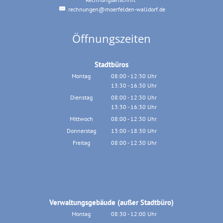
rechnungen@moerfelden-walldorf.de
Öffnungszeiten
Stadtbüros
Montag
08:00
-
12:30
Uhr
13:30
-
16:30
Von 08:00 bis 12:30 Uhr
Uhr
Von 13:30 bis 16:30 Uhr
Dienstag
08:00
-
12:30
Uhr
13:30
-
16:30
Von 08:00 bis 12:30 Uhr
Uhr
Von 13:30 bis 16:30 Uhr
Mittwoch
08:00
-
12:30
Uhr
Von 08:00 bis 12:30 Uhr
Donnerstag
13:00
-
18:30
Uhr
Von 13:00 bis 18:30 Uhr
Freitag
08:00
-
12:30
Uhr
Von 08:00 bis 12:30 Uhr
Verwaltungsgebäude (außer Stadtbüro)
Montag
08:30
-
12:00
Uhr