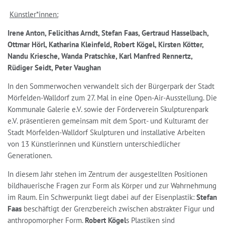
Künstler*innen:
Irene Anton, Felicithas Arndt, Stefan Faas, Gertraud Hasselbach,
Ottmar Hörl, Katharina Kleinfeld, Robert Kögel, Kirsten Kötter,
Nandu Kriesche, Wanda Pratschke, Karl Manfred Rennertz,
Rüdiger Seidt, Peter Vaughan
In den Sommerwochen verwandelt sich der Bürgerpark der Stadt
Mörfelden-Walldorf zum 27. Mal in eine Open-Air-Ausstellung. Die
Kommunale Galerie e.V. sowie der Förderverein Skulpturenpark
e.V. präsentieren gemeinsam mit dem Sport- und Kulturamt der
Stadt Mörfelden-Walldorf Skulpturen und installative Arbeiten
von 13 Künstlerinnen und Künstlern unterschiedlicher
Generationen.
In diesem Jahr stehen im Zentrum der ausgestellten Positionen
bildhauerische Fragen zur Form als Körper und zur Wahrnehmung
im Raum. Ein Schwerpunkt liegt dabei auf der Eisenplastik:
Stefan
Faas
beschäftigt der Grenzbereich zwischen abstrakter Figur und
anthropomorpher Form.
Robert Kögel
s
Plastiken sind