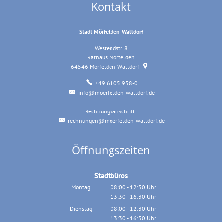
Kontakt
Stadt Mörfelden-Walldorf
Westendstr. 8
Rathaus Mörfelden
64546
Mörfelden-Walldorf
+49 6105 938-0
info@moerfelden-walldorf.de
Rechnungsanschrift
Rechnungsanschrift
rechnungen@moerfelden-walldorf.de
Öffnungszeiten
Stadtbüros
Montag
08:00
-
12:30
Uhr
13:30
-
16:30
Von 08:00 bis 12:30 Uhr
Uhr
Von 13:30 bis 16:30 Uhr
Dienstag
08:00
-
12:30
Uhr
13:30
-
16:30
Von 08:00 bis 12:30 Uhr
Uhr