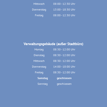
Von 13:30 bis 16:30 Uhr
Mittwoch
08:00
-
12:30
Uhr
Von 08:00 bis 12:30 Uhr
Donnerstag
13:00
-
18:30
Uhr
Von 13:00 bis 18:30 Uhr
Freitag
08:00
-
12:30
Uhr
Von 08:00 bis 12:30 Uhr
Verwaltungsgebäude (außer Stadtbüro)
Montag
08:30
-
12:00
Uhr
Von 08:30 bis 12:00 Uhr
Dienstag
08:30
-
12:00
Uhr
Von 08:30 bis 12:00 Uhr
Mittwoch
08:30
-
12:00
Uhr
Von 08:30 bis 12:00 Uhr
Donnerstag
14:00
-
18:00
Uhr
Von 14:00 bis 18:00 Uhr
Freitag
08:30
-
12:00
Uhr
Von 08:30 bis 12:00 Uhr
Samstag
geschlossen
Sonntag
geschlossen