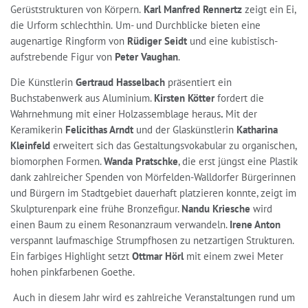
Gerüststrukturen von Körpern.
Karl Manfred Rennertz
zeigt ein Ei,
die Urform schlechthin.
Um- und Durchblicke bieten eine
augenartige Ringform von
Rüdiger Seidt
und eine kubistisch-
aufstrebende Figur von
Peter Vaughan
.
Die Künstlerin
Gertraud Hasselbach
präsentiert ein
Buchstabenwerk aus Aluminium.
Kirsten Kötter
fordert die
Wahrnehmung mit einer
Holzassemblage heraus
.
Mit der
Keramikerin
Felicithas Arndt
und der Glaskünstlerin
Katharina
Kleinfeld
erweitert sich das Gestaltungsvokabular zu organischen,
biomorphen Formen.
Wanda Pratschke
, die erst jüngst eine Plastik
dank zahlreicher Spenden von Mörfelden-Walldorfer Bürgerinnen
und Bürgern im Stadtgebiet dauerhaft platzieren konnte, zeigt im
Skulpturenpark eine frühe Bronzefigur.
Nandu Kriesche
wird
einen Baum zu einem Resonanzraum verwandeln.
Irene Anton
verspannt laufmaschige Strumpfhosen zu netzartigen Strukturen.
Ein farbiges Highlight setzt
Ottmar Hörl
mit einem zwei Meter
hohen pinkfarbenen Goethe.
Auch in diesem Jahr wird es zahlreiche Veranstaltungen rund um