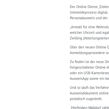
Der Online Dienst „Elekt
Ummeldeprozess digital. 
Personalausweis und der 
„Anstatt für eine Wohnsi
welcher Uhrzeit und egal
Zwilling (Abteilungsleite
Über den neuen Online-Di
Anmeldungsprozedere und s
Zu finden ist der neue O
freigeschalteter Online-
oder ein USB-Kartenleseg
AusweisApp sowie ein beh
Und so läuft das Verfahr
Ausweisdokument online a
postalisch zugestellt.
„Mörfelden-Walldorf zähl