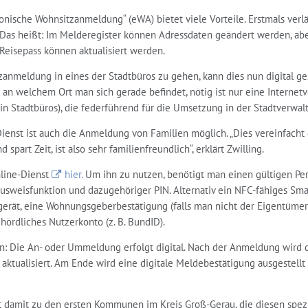
ronische Wohnsitzanmeldung“ (eWA) bietet viele Vorteile. Erstmals verl
Das heißt: Im Melderegister können Adressdaten geändert werden, ab
Reisepass können aktualisiert werden.
tzanmeldung in eines der Stadtbüros zu gehen, kann dies nun digital g
 an welchem Ort man sich gerade befindet, nötig ist nur eine Internetv
rin Stadtbüros), die federführend für die Umsetzung in der Stadtverwal
enst ist auch die Anmeldung von Familien möglich. „Dies vereinfacht
part Zeit, ist also sehr familienfreundlich“, erklärt Zwilling.
nline-Dienst
hier.
Um ihn zu nutzen, benötigt man einen gültigen Pe
Ausweisfunktion und dazugehöriger PIN. Alternativ ein NFC-fähiges Sma
erät, eine Wohnungsgeberbestätigung (falls man nicht der Eigentümer i
ördliches Nutzerkonto (z. B. BundID).
en: Die An- oder Ummeldung erfolgt digital. Nach der Anmeldung wird 
ktualisiert. Am Ende wird eine digitale Meldebestätigung ausgestellt
t damit zu den ersten Kommunen im Kreis Groß-Gerau, die diesen spez