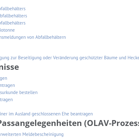
fallbehälters
fallbehälters
fallbehälters
Biotonne
ensmeldungen von Abfallbehältern
gung zur Beseitigung oder Veränderung geschützter Bäume und Heck
nisse
agen
ntragen
surkunde bestellen
tragen
ner im Ausland geschlossenen Ehe beantragen
Passangelegenheiten (OLAV-Prozes
erweiterten Meldebescheinigung