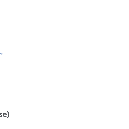
en
se)