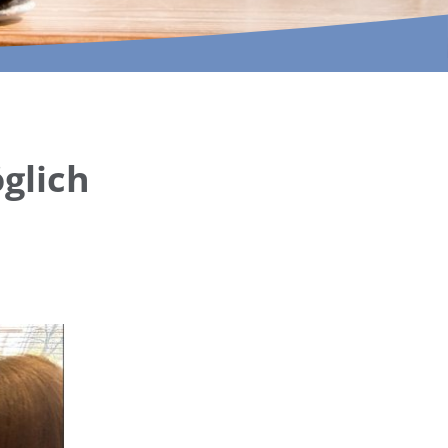
INA MARTELLA, © IM
glich