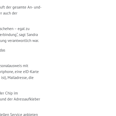
äuft der gesamte An- und-
er auch der
eschehen – egal zu
erbindung“, sagt Sandra
tung verantwortlich war.
 das
rsonalausweis mit
rtphone, eine eID-Karte
st), Mailadresse, die
der Chip im
 und der Adressaufkleber
iellen Service anbieten