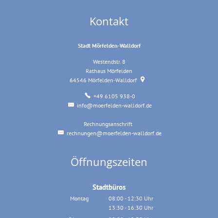
Kontakt
Stadt Mörfelden-Walldorf
Westendstr. 8
Rathaus Mörfelden
64546
Mörfelden-Walldorf
+49 6105 938-0
info@moerfelden-walldorf.de
Rechnungsanschrift
Rechnungsanschrift
rechnungen@moerfelden-walldorf.de
Öffnungszeiten
Stadtbüros
Montag
08:00
-
12:30
Uhr
13:30
-
16:30
Von 08:00 bis 12:30 Uhr
Uhr
Von 13:30 bis 16:30 Uhr