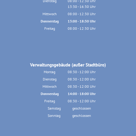
Dienstag
08:00
-
12:30
Uhr
13:30
-
16:30
Von 08:00 bis 12:30 Uhr
Uhr
Von 13:30 bis 16:30 Uhr
Mittwoch
08:00
-
12:30
Uhr
Von 08:00 bis 12:30 Uhr
Donnerstag
13:00
-
18:30
Uhr
Von 13:00 bis 18:30 Uhr
Freitag
08:00
-
12:30
Uhr
Von 08:00 bis 12:30 Uhr
Verwaltungsgebäude (außer Stadtbüro)
Montag
08:30
-
12:00
Uhr
Von 08:30 bis 12:00 Uhr
Dienstag
08:30
-
12:00
Uhr
Von 08:30 bis 12:00 Uhr
Mittwoch
08:30
-
12:00
Uhr
Von 08:30 bis 12:00 Uhr
Donnerstag
14:00
-
18:00
Uhr
Von 14:00 bis 18:00 Uhr
Freitag
08:30
-
12:00
Uhr
Von 08:30 bis 12:00 Uhr
Samstag
geschlossen
Sonntag
geschlossen