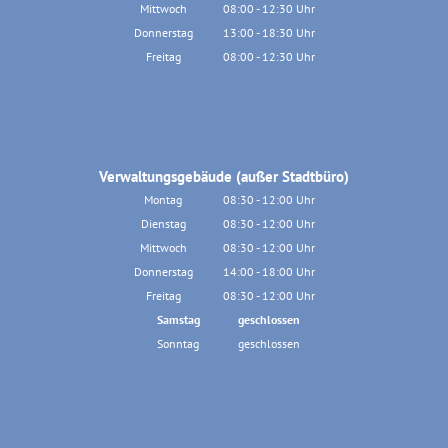
Von 13:30 bis 16:30 Uhr
Mittwoch
08:00
-
12:30
Uhr
Von 08:00 bis 12:30 Uhr
Donnerstag
13:00
-
18:30
Uhr
Von 13:00 bis 18:30 Uhr
Freitag
08:00
-
12:30
Uhr
Von 08:00 bis 12:30 Uhr
Verwaltungsgebäude (außer Stadtbüro)
Montag
08:30
-
12:00
Uhr
Von 08:30 bis 12:00 Uhr
Dienstag
08:30
-
12:00
Uhr
Von 08:30 bis 12:00 Uhr
Mittwoch
08:30
-
12:00
Uhr
Von 08:30 bis 12:00 Uhr
Donnerstag
14:00
-
18:00
Uhr
Von 14:00 bis 18:00 Uhr
Freitag
08:30
-
12:00
Uhr
Von 08:30 bis 12:00 Uhr
Samstag
geschlossen
Sonntag
geschlossen