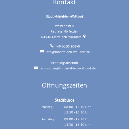
Kontakt
Stadt Mörfelden-Walldorf
Westendstr. 8
Rathaus Mörfelden
64546
Mörfelden-Walldorf
+49 6105 938-0
info@moerfelden-walldorf.de
Rechnungsanschrift
Rechnungsanschrift
rechnungen@moerfelden-walldorf.de
Öffnungszeiten
Stadtbüros
Montag
08:00
-
12:30
Uhr
13:30
-
16:30
Von 08:00 bis 12:30 Uhr
Uhr
Von 13:30 bis 16:30 Uhr
Dienstag
08:00
-
12:30
Uhr
13:30
-
16:30
Von 08:00 bis 12:30 Uhr
Uhr