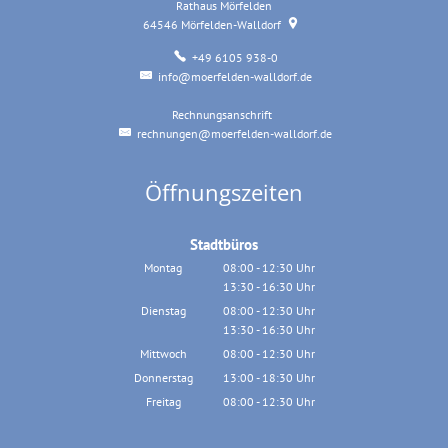
Rathaus Mörfelden
64546
Mörfelden-Walldorf
+49 6105 938-0
info@moerfelden-walldorf.de
Rechnungsanschrift
Rechnungsanschrift
rechnungen@moerfelden-walldorf.de
Öffnungszeiten
Stadtbüros
Montag
08:00
-
12:30
Uhr
13:30
-
16:30
Von 08:00 bis 12:30 Uhr
Uhr
Von 13:30 bis 16:30 Uhr
Dienstag
08:00
-
12:30
Uhr
13:30
-
16:30
Von 08:00 bis 12:30 Uhr
Uhr
Von 13:30 bis 16:30 Uhr
Mittwoch
08:00
-
12:30
Uhr
Von 08:00 bis 12:30 Uhr
Donnerstag
13:00
-
18:30
Uhr
Von 13:00 bis 18:30 Uhr
Freitag
08:00
-
12:30
Uhr
Von 08:00 bis 12:30 Uhr