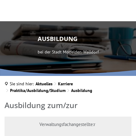
AUSBILDUNG
bei der Stadt Mörfelden-Walldorf
INA MARTELLA, © IM
Sie sind hier:
Aktuelles
Karriere
Praktika/Ausbildung/Studium
Ausbildung
Ausbildung
Ausbildung zum/zur
Verwaltungsfachangestellte:
r