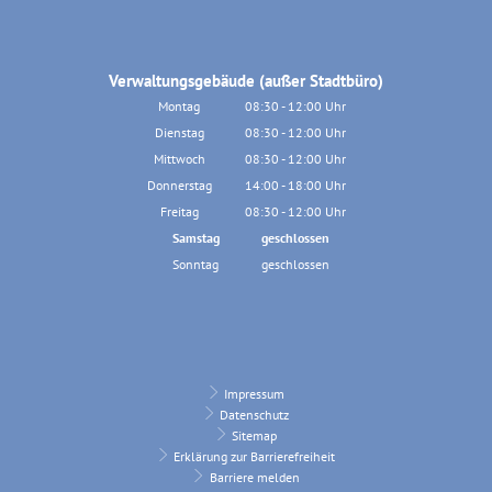
Verwaltungsgebäude (außer Stadtbüro)
Montag
08:30
-
12:00
Uhr
Von 08:30 bis 12:00 Uhr
Dienstag
08:30
-
12:00
Uhr
Von 08:30 bis 12:00 Uhr
Mittwoch
08:30
-
12:00
Uhr
Von 08:30 bis 12:00 Uhr
Donnerstag
14:00
-
18:00
Uhr
Von 14:00 bis 18:00 Uhr
Freitag
08:30
-
12:00
Uhr
Von 08:30 bis 12:00 Uhr
Samstag
geschlossen
Sonntag
geschlossen
Impressum
Datenschutz
Sitemap
Erklärung zur Barrierefreiheit
Barriere melden