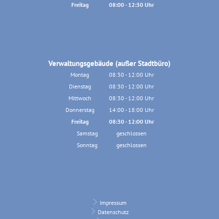
Von 13:00 bis 18:30 Uhr
Freitag
08:00
-
12:30
Uhr
Von 08:00 bis 12:30 Uhr
Verwaltungsgebäude (außer Stadtbüro)
Montag
08:30
-
12:00
Uhr
Von 08:30 bis 12:00 Uhr
Dienstag
08:30
-
12:00
Uhr
Von 08:30 bis 12:00 Uhr
Mittwoch
08:30
-
12:00
Uhr
Von 08:30 bis 12:00 Uhr
Donnerstag
14:00
-
18:00
Uhr
Von 14:00 bis 18:00 Uhr
Freitag
08:30
-
12:00
Uhr
Von 08:30 bis 12:00 Uhr
Samstag
geschlossen
Sonntag
geschlossen
Impressum
Datenschutz