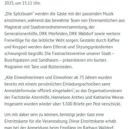
2025, um 15.11 Uhr.
„Die Spitzbuam“ werden die Gäste mit der passenden Musik
einstimmen, während das bewährte Team von Ehrenamtlichen aus
Magistrat und Stadtverordnetenversammlung, der
Generationenhilfe, DRK Mörfelden, DRK Walldorf sowie weitere
Freiwillige für das leibliche Wohl sorgen. Gestärkt durch Kaffee
und Kreppel werden dann Elferrat und Sitzungspräsidenten
schwungvoll begrüßt. Die Fastnachtsvereine unserer Stadt –
Buschspatzen und Sandhasen – präsentieren ein buntes
Programm mit Tanz und Büttenreden.
„Alle Einwohnerinnen und Einwohner ab 75 Jahren wurden
bereits mit einem persönlichen Einladungsschreiben samt
Anmeldeformular offiziell eingeladen“, so das Organisationsteam
der Fachstelle Altenhilfe, Hannelore Anthes und Katharina Weese.
Insgesamt wurden wieder über 3.500 Briefe per Post verschickt.
Um mit dabei sein zu können, benötigt jeder Gast eine
Eintrittskarte für die Veranstaltung. Diese Eintrittskarte erhält
man bei der Anmeldung beim Empfang im Rathaus Walldorf,