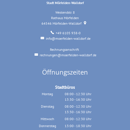
Stadt Mörfelden-Walldorf
Westendstr. 8
Rathaus Mörfelden
64546
Mörfelden-Walldorf
+49 6105 938-0
info@moerfelden-walldorf.de
Rechnungsanschrift
Rechnungsanschrift
rechnungen@moerfelden-walldorf.de
Öffnungszeiten
Stadtbüros
Montag
08:00
-
12:30
Uhr
13:30
-
16:30
Von 08:00 bis 12:30 Uhr
Uhr
Von 13:30 bis 16:30 Uhr
Dienstag
08:00
-
12:30
Uhr
13:30
-
16:30
Von 08:00 bis 12:30 Uhr
Uhr
Von 13:30 bis 16:30 Uhr
Mittwoch
08:00
-
12:30
Uhr
Von 08:00 bis 12:30 Uhr
Donnerstag
13:00
-
18:30
Uhr