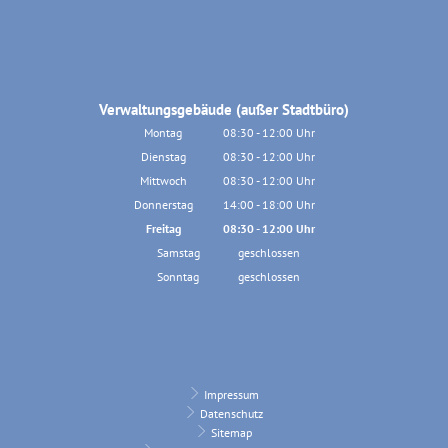
Von 08:00 bis 12:30 Uhr
Verwaltungsgebäude (außer Stadtbüro)
Montag
08:30
-
12:00
Uhr
Von 08:30 bis 12:00 Uhr
Dienstag
08:30
-
12:00
Uhr
Von 08:30 bis 12:00 Uhr
Mittwoch
08:30
-
12:00
Uhr
Von 08:30 bis 12:00 Uhr
Donnerstag
14:00
-
18:00
Uhr
Von 14:00 bis 18:00 Uhr
Freitag
08:30
-
12:00
Uhr
Von 08:30 bis 12:00 Uhr
Samstag
geschlossen
Sonntag
geschlossen
Impressum
Datenschutz
Sitemap