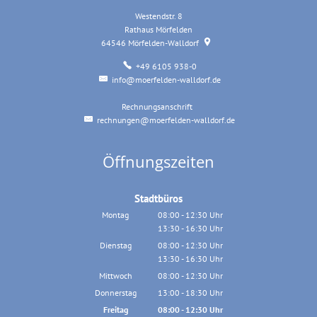
Westendstr. 8
Rathaus Mörfelden
64546
Mörfelden-Walldorf
+49 6105 938-0
info@moerfelden-walldorf.de
Rechnungsanschrift
Rechnungsanschrift
rechnungen@moerfelden-walldorf.de
Öffnungszeiten
Stadtbüros
Montag
08:00
-
12:30
Uhr
13:30
-
16:30
Von 08:00 bis 12:30 Uhr
Uhr
Von 13:30 bis 16:30 Uhr
Dienstag
08:00
-
12:30
Uhr
13:30
-
16:30
Von 08:00 bis 12:30 Uhr
Uhr
Von 13:30 bis 16:30 Uhr
Mittwoch
08:00
-
12:30
Uhr
Von 08:00 bis 12:30 Uhr
Donnerstag
13:00
-
18:30
Uhr
Von 13:00 bis 18:30 Uhr
Freitag
08:00
-
12:30
Uhr