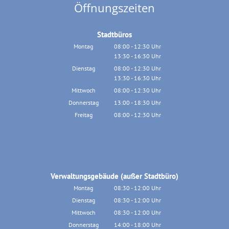
Öffnungszeiten
Stadtbüros
Montag
08:00
-
12:30
Uhr
13:30
-
16:30
Von 08:00 bis 12:30 Uhr
Uhr
Von 13:30 bis 16:30 Uhr
Dienstag
08:00
-
12:30
Uhr
13:30
-
16:30
Von 08:00 bis 12:30 Uhr
Uhr
Von 13:30 bis 16:30 Uhr
Mittwoch
08:00
-
12:30
Uhr
Von 08:00 bis 12:30 Uhr
Donnerstag
13:00
-
18:30
Uhr
Von 13:00 bis 18:30 Uhr
Freitag
08:00
-
12:30
Uhr
Von 08:00 bis 12:30 Uhr
Verwaltungsgebäude (außer Stadtbüro)
Montag
08:30
-
12:00
Uhr
Von 08:30 bis 12:00 Uhr
Dienstag
08:30
-
12:00
Uhr
Von 08:30 bis 12:00 Uhr
Mittwoch
08:30
-
12:00
Uhr
Von 08:30 bis 12:00 Uhr
Donnerstag
14:00
-
18:00
Uhr