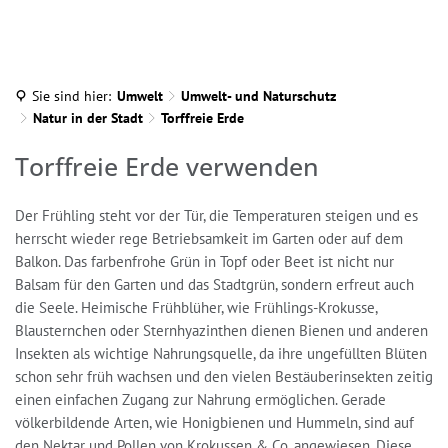
Sie sind hier:
Umwelt
Umwelt- und Naturschutz
Natur in der Stadt
Torffreie Erde
Torffreie
Torffreie Erde verwenden
Erde
Der Frühling steht vor der Tür, die Temperaturen steigen und es
herrscht wieder rege Betriebsamkeit im Garten oder auf dem
Balkon. Das farbenfrohe Grün in Topf oder Beet ist nicht nur
Balsam für den Garten und das Stadtgrün, sondern erfreut auch
die Seele. Heimische Frühblüher, wie Frühlings-Krokusse,
Blausternchen oder Sternhyazinthen dienen Bienen und anderen
Insekten als wichtige Nahrungsquelle, da ihre ungefüllten Blüten
schon sehr früh wachsen und den vielen Bestäuberinsekten zeitig
einen einfachen Zugang zur Nahrung ermöglichen. Gerade
völkerbildende Arten, wie Honigbienen und Hummeln, sind auf
den Nektar und Pollen von Krokussen & Co. angewiesen. Diese