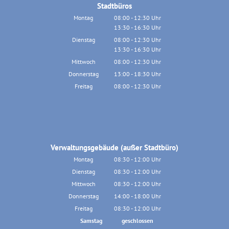
Stadtbüros
Montag
08:00
-
12:30
Uhr
13:30
-
16:30
Von 08:00 bis 12:30 Uhr
Uhr
Von 13:30 bis 16:30 Uhr
Dienstag
08:00
-
12:30
Uhr
13:30
-
16:30
Von 08:00 bis 12:30 Uhr
Uhr
Von 13:30 bis 16:30 Uhr
Mittwoch
08:00
-
12:30
Uhr
Von 08:00 bis 12:30 Uhr
Donnerstag
13:00
-
18:30
Uhr
Von 13:00 bis 18:30 Uhr
Freitag
08:00
-
12:30
Uhr
Von 08:00 bis 12:30 Uhr
Verwaltungsgebäude (außer Stadtbüro)
Montag
08:30
-
12:00
Uhr
Von 08:30 bis 12:00 Uhr
Dienstag
08:30
-
12:00
Uhr
Von 08:30 bis 12:00 Uhr
Mittwoch
08:30
-
12:00
Uhr
Von 08:30 bis 12:00 Uhr
Donnerstag
14:00
-
18:00
Uhr
Von 14:00 bis 18:00 Uhr
Freitag
08:30
-
12:00
Uhr
Von 08:30 bis 12:00 Uhr
Samstag
geschlossen