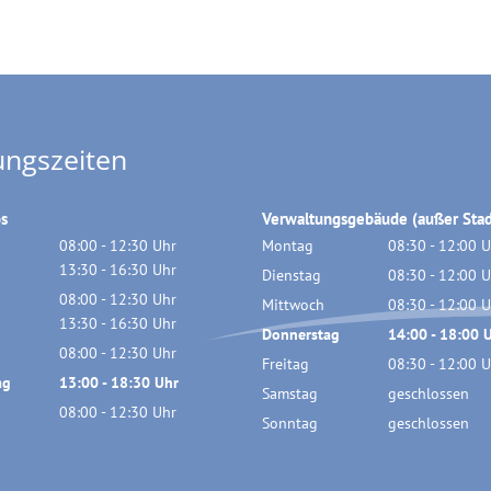
ungszeiten
os
Verwaltungsgebäude (außer Stad
08:00
-
12:30
Uhr
Montag
08:30
-
12:00
U
Von 08:00 bis 12:30 Uhr
13:30
-
16:30
Uhr
Von 08:30 bis 
Dienstag
08:30
-
12:00
U
Von 13:30 bis 16:30 Uhr
08:00
-
12:30
Uhr
Von 08:30 bis 
Mittwoch
08:30
-
12:00
U
Von 08:00 bis 12:30 Uhr
13:30
-
16:30
Uhr
Von 08:30 bis 
Donnerstag
14:00
-
18:00
U
Von 13:30 bis 16:30 Uhr
08:00
-
12:30
Uhr
Von 14:00 bis 
Freitag
08:30
-
12:00
U
Von 08:00 bis 12:30 Uhr
ag
13:00
-
18:30
Uhr
Von 08:30 bis 
Samstag
geschlossen
Von 13:00 bis 18:30 Uhr
08:00
-
12:30
Uhr
Sonntag
geschlossen
Von 08:00 bis 12:30 Uhr