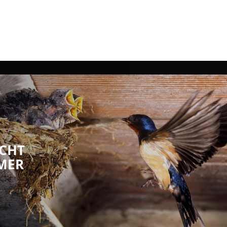
thaus
Leben
Freizeit
Umwelt
Wirts
ACHT
MER