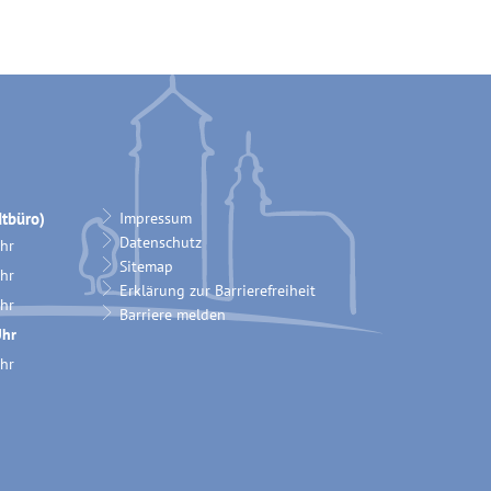
tbüro)
Impressum
Datenschutz
hr
Sitemap
12:00 Uhr
hr
Erklärung zur Barrierefreiheit
12:00 Uhr
hr
Barriere melden
12:00 Uhr
hr
18:00 Uhr
hr
12:00 Uhr